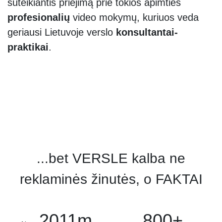
suteikiantis priėjimą prie tokios apimties
profesionalių
video mokymų, kuriuos veda
geriausi Lietuvoje verslo
konsultantai-
praktikai
.
...bet VERSLE kalba ne
reklaminės žinutės, o FAKTAI
2011m.
800+