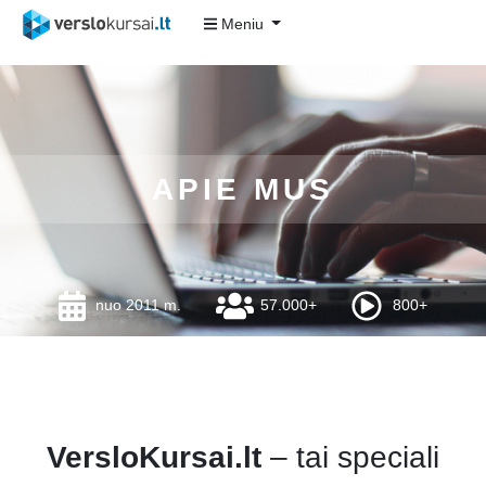
Meniu
APIE MUS
nuo 2011 m.
57.000+
800+
VersloKursai.lt
– tai speciali