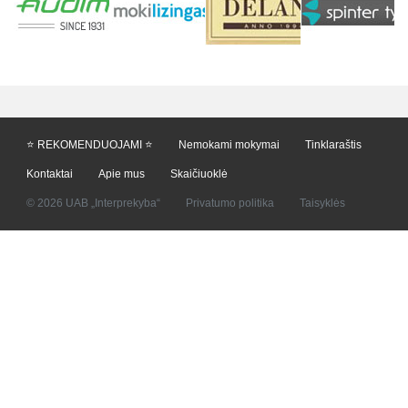
⭐ REKOMENDUOJAMI ⭐
Nemokami mokymai
Tinklaraštis
Kontaktai
Apie mus
Skaičiuoklė
© 2026 UAB „Interprekyba“
Privatumo politika
Taisyklės