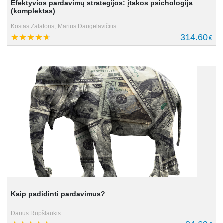
Efektyvios pardavimų strategijos: įtakos psichologija
(komplektas)
Kostas Zalatoris,
Marius Daugelavičius
314.60
€
Kaip padidinti pardavimus?
Darius Rupšlaukis