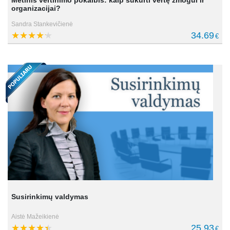
organizacijai?
Sandra Stankevičienė
34.69
€
Susirinkimų valdymas
Aistė Mažeikienė
25.93
€