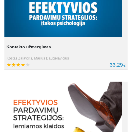
Kontakto užmezgimas
Kostas Zalatoris,
Marius Daugelavičius
33.29
€