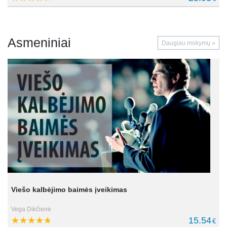
Asmeniniai
Daugiau mokymų »
Viešo kalbėjimo baimės įveikimas
Vega Dikčienė
15.54
€