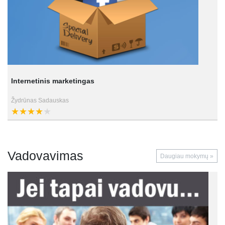
Internetinis marketingas
Žydrūnas Sadauskas
Vadovavimas
Daugiau mokymų »