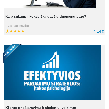
Kaip sukaupti kokybišką gavėjų duomenų bazę?
Rytis Laurinavičius
7.14
€
Kliento prieštaravimų ir abejonių įveikimas