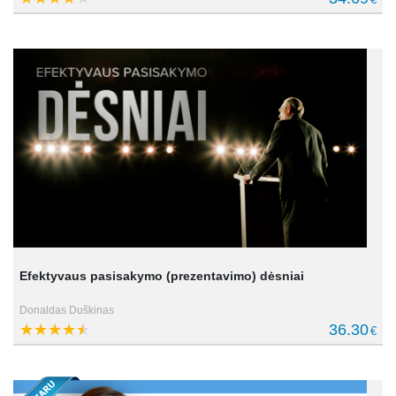
Efektyvaus pasisakymo (prezentavimo) dėsniai
Donaldas Duškinas
36.30
€