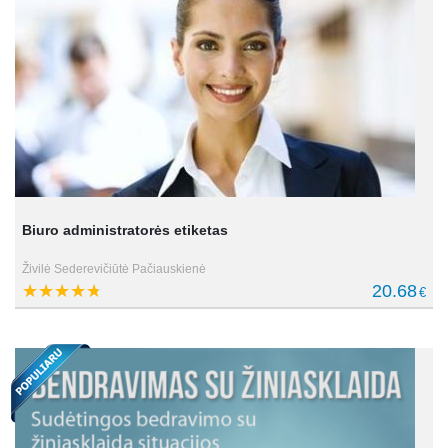
Biuro administratorės etiketas
Živilė Sederevičiūtė Pačiauskienė
20.68
€