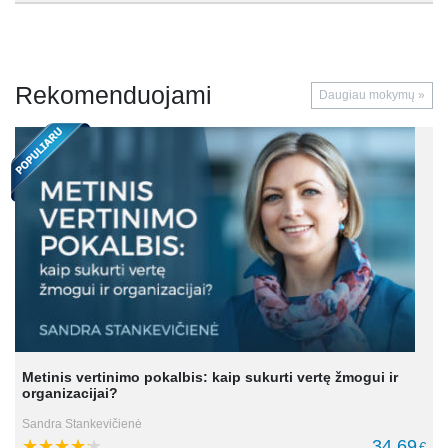
Rekomenduojami
Daugiau mokymų »
Metinis vertinimo pokalbis: kaip sukurti vertę žmogui ir
organizacijai?
Sandra Stankevičienė
34.69
€