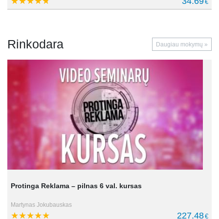
34.69
€
Rinkodara
Daugiau mokymų »
Protinga Reklama – pilnas 6 val. kursas
Martynas Jokubauskas
227.48
€