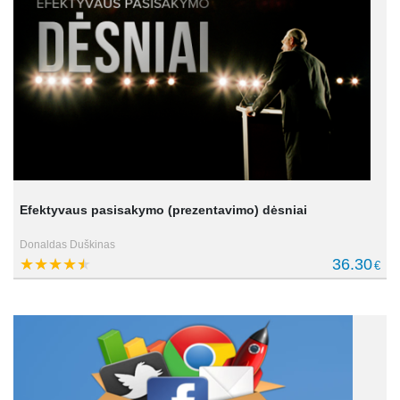
Efektyvaus pasisakymo (prezentavimo) dėsniai
Donaldas Duškinas
36.30
€