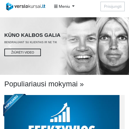
Meniu
Prisijungti
7
PARDAVIMO
METODAI
Previous
Next
ŽIŪRĖTI
Populiariausi mokymai »