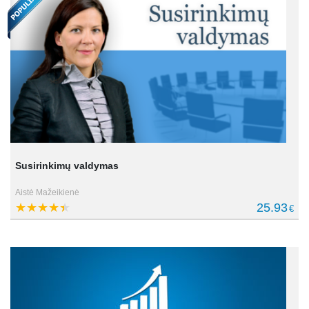
Susirinkimų valdymas
Aistė Mažeikienė
25.93
€