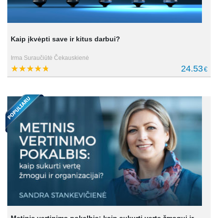
Kaip įkvėpti save ir kitus darbui?
Irma Suraučiūtė Čekauskienė
24.53
€
Metinis vertinimo pokalbis: kaip sukurti vertę žmogui ir