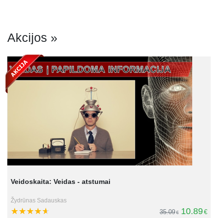
Akcijos »
Veidoskaita: Veidas - atstumai
Žydrūnas Sadauskas
10.89
€
35.09
€