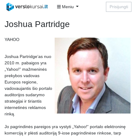
Meniu
Prisijungti
Joshua Partridge
YAHOO
Joshua Partridge‘as nuo
2010 m. pabaigos yra
„Yahoo!“ mažmeninės
prekybos vadovas
Europos regione,
vadovaujantis šio portalo
auditorijos sudarymo
strategijai ir tiriantis
internetinės reklamos
rinką.
Jo pagrindinės pareigos yra vystyti „Yahoo!“ portalo elektroninę
komerciją ir plėsti auditoriją 9-iose pagrindinėse rinkose, tarp