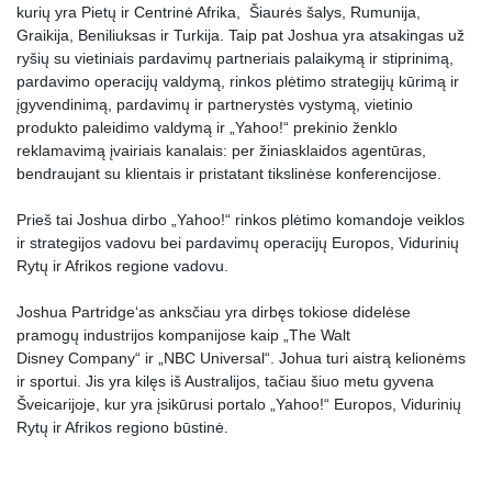
kurių yra Pietų ir Centrinė Afrika, Šiaurės šalys, Rumunija,
Graikija, Beniliuksas ir Turkija. Taip pat Joshua yra atsakingas už
ryšių su vietiniais pardavimų partneriais palaikymą ir stiprinimą,
pardavimo operacijų valdymą, rinkos plėtimo strategijų kūrimą ir
įgyvendinimą, pardavimų ir partnerystės vystymą, vietinio
produkto paleidimo valdymą ir „Yahoo!“ prekinio ženklo
reklamavimą įvairiais kanalais: per žiniasklaidos agentūras,
bendraujant su klientais ir pristatant tikslinėse konferencijose.
Prieš tai Joshua dirbo „Yahoo!“ rinkos plėtimo komandoje veiklos
ir strategijos vadovu bei pardavimų operacijų Europos, Vidurinių
Rytų ir Afrikos regione vadovu.
Joshua Partridge‘as anksčiau yra dirbęs tokiose didelėse
pramogų industrijos kompanijose kaip „The Walt
Disney Company“ ir „NBC Universal“. Johua turi aistrą kelionėms
ir sportui. Jis yra kilęs iš Australijos, tačiau šiuo metu gyvena
Šveicarijoje, kur yra įsikūrusi portalo „Yahoo!“ Europos, Vidurinių
Rytų ir Afrikos regiono būstinė.