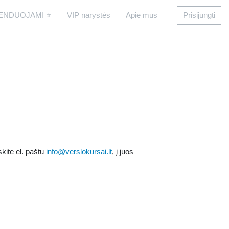
ENDUOJAMI ⭐
VIP narystės
Apie mus
Prisijungti
skite el. paštu
info@verslokursai.lt
, į juos