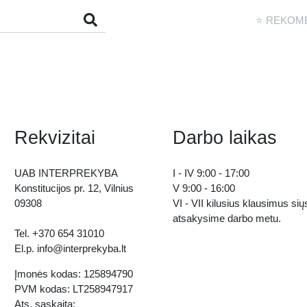
⭐ REKOM
Rekvizitai
Darbo laikas
UAB INTERPREKYBA
I - IV 9:00 - 17:00
Konstitucijos pr. 12, Vilnius
V 9:00 - 16:00
09308
VI - VII kilusius klausimus sių
atsakysime darbo metu.
Tel. +370 654 31010
El.p. info@interprekyba.lt
Įmonės kodas: 125894790
PVM kodas: LT258947917
Ats. sąskaita: