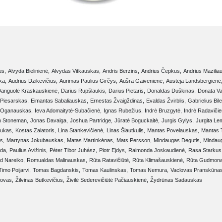
us,
Alvyda Bielinienė,
Alvydas Vitkauskas,
Andris Berzins,
Andrius Čepkus,
Andrius Mazilia
ka,
Audrius Dzikevičius,
Aurimas Paulius Girčys,
Aušra Gaivenienė,
Austėja Landsbergienė
anguolė Kraskauskienė,
Darius Rupšlaukis,
Darius Pietaris,
Donaldas Duškinas,
Donata Va
Piesarskas,
Eimantas Sabaliauskas,
Ernestas Žvaigždinas,
Evaldas Žvirblis,
Gabrielius Bile
 Oganauskas,
Ieva Adomaitytė-Subačienė,
Ignas Rubežius,
Indrė Bruzgytė,
Indrė Radavičie
n Stoneman,
Jonas Davalga,
Joshua Partridge,
Jūratė Boguckaitė,
Jurgis Gylys,
Jurgita Le
iukas,
Kostas Zalatoris,
Lina Stankevičienė,
Linas Šiautkulis,
Mantas Povelauskas,
Mantas T
s,
Martynas Jokubauskas,
Matas Martinkėnas,
Mats Persson,
Mindaugas Degutis,
Mindau
oda,
Paulius Avižinis,
Péter Tibor Juhász,
Piotr Ejdys,
Raimonda Joskaudienė,
Rasa Starkus
d Nareiko,
Romualdas Malinauskas,
Rūta Ratavičiūtė,
Rūta Klimašauskienė,
Rūta Gudmonai
Timo Poijarvi,
Tomas Bagdanskis,
Tomas Kaulinskas,
Tomas Nemura,
Vaclovas Pranskūnas
jovas,
Žilvinas Butkevičius,
Živilė Sederevičiūtė Pačiauskienė,
Žydrūnas Sadauskas