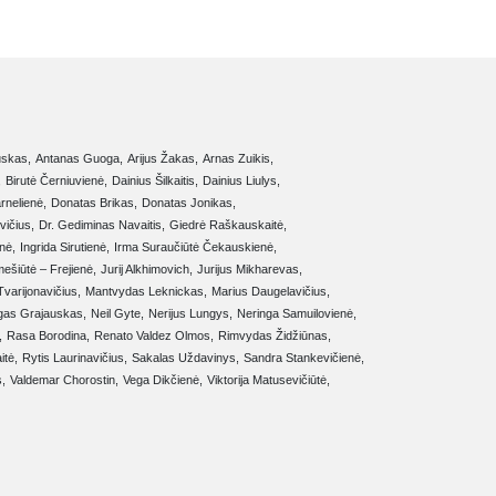
uskas,
Antanas Guoga,
Arijus Žakas,
Arnas Zuikis,
,
Birutė Černiuvienė,
Dainius Šilkaitis,
Dainius Liulys,
rnelienė,
Donatas Brikas,
Donatas Jonikas,
vičius,
Dr. Gediminas Navaitis,
Giedrė Raškauskaitė,
nė,
Ingrida Sirutienė,
Irma Suraučiūtė Čekauskienė,
mešiūtė – Frejienė,
Jurij Alkhimovich,
Jurijus Mikharevas,
varijonavičius,
Mantvydas Leknickas,
Marius Daugelavičius,
gas Grajauskas,
Neil Gyte,
Nerijus Lungys,
Neringa Samuilovienė,
,
Rasa Borodina,
Renato Valdez Olmos,
Rimvydas Židžiūnas,
tė,
Rytis Laurinavičius,
Sakalas Uždavinys,
Sandra Stankevičienė,
,
Valdemar Chorostin,
Vega Dikčienė,
Viktorija Matusevičiūtė,