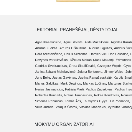
LEKTORIAI, PRANEŠĖJAI, DĖSTYTOJAI
Agnė Klasavičienė,
Agnė Bilotaitė,
Aistė Mažeikienė,
Algirdas Karali
Artūras Zuokas,
Artūras Olšauskas,
Audrius Biguzas,
Audrius Šilei
Dalia Arestovičienė,
Dalius Serafinas,
Damien Viel,
Dan Calladine,
D
Dovydas Varkulevičius,
Džekas Makani (Jack Makani),
Edmundas 
Giedrius Švetkauskas,
Greta Šiaučiūnaitė,
Grzegorz Wojcik,
Gytis
Janina Sabaitė Melnikovienė,
Jelena Borisenko,
Jimmy Wales,
Joh
Juris Belte,
Justas Gavėnas,
Justina Ramašauskaitė,
Karolis Smal
Marius Galdikas,
Mark Dewings,
Markas Lučinas,
Martynas Starku
Nerius Jasinavičius,
Patrizia Marti,
Paulius Zavialovas,
Paulius Ins
Robertas Kuncaitis,
Rokas Tamošiūnas,
Rokas Kondrotas,
Romual
Simonas Razminas,
Tamás Ács,
Tautvydas Gylys,
Tiit Paananen,
Vilius Juraitis,
Vitalijus Šostak,
Vitoldas Masalskis,
Vytautas Vorobo
MOKYMŲ ORGANIZATORIAI