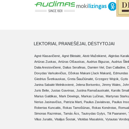
LEKTORIAI, PRANEŠĖJAI, DĖSTYTOJAI
Agnė Klasavičienė,
Agnė Bilotaitė,
Aistė Mažeikienė,
Algirdas Karali
Artūras Zuokas,
Artūras Olšauskas,
Audrius Biguzas,
Audrius Šilei
Dalia Arestovičienė,
Dalius Serafinas,
Damien Viel,
Dan Calladine,
D
Dovydas Varkulevičius,
Džekas Makani (Jack Makani),
Edmundas 
Giedrius Švetkauskas,
Greta Šiaučiūnaitė,
Grzegorz Wojcik,
Gytis
Janina Sabaitė Melnikovienė,
Jelena Borisenko,
Jimmy Wales,
Joh
Juris Belte,
Justas Gavėnas,
Justina Ramašauskaitė,
Karolis Smal
Marius Galdikas,
Mark Dewings,
Markas Lučinas,
Martynas Starku
Nerius Jasinavičius,
Patrizia Marti,
Paulius Zavialovas,
Paulius Ins
Robertas Kuncaitis,
Rokas Tamošiūnas,
Rokas Kondrotas,
Romual
Simonas Razminas,
Tamás Ács,
Tautvydas Gylys,
Tiit Paananen,
Vilius Juraitis,
Vitalijus Šostak,
Vitoldas Masalskis,
Vytautas Vorobo