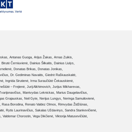
uskas,
Antanas Guoga,
Arijus Žakas,
Arnas Zuikis,
,
Birutė Černiuvienė,
Dainius Šilkaitis,
Dainius Liulys,
rnelienė,
Donatas Brikas,
Donatas Jonikas,
vičius,
Dr. Gediminas Navaitis,
Giedrė Raškauskaitė,
nė,
Ingrida Sirutienė,
Irma Suraučiūtė Čekauskienė,
mešiūtė – Frejienė,
Jurij Alkhimovich,
Jurijus Mikharevas,
varijonavičius,
Mantvydas Leknickas,
Marius Daugelavičius,
gas Grajauskas,
Neil Gyte,
Nerijus Lungys,
Neringa Samuilovienė,
,
Rasa Borodina,
Renato Valdez Olmos,
Rimvydas Židžiūnas,
tė,
Rytis Laurinavičius,
Sakalas Uždavinys,
Sandra Stankevičienė,
,
Valdemar Chorostin,
Vega Dikčienė,
Viktorija Matusevičiūtė,