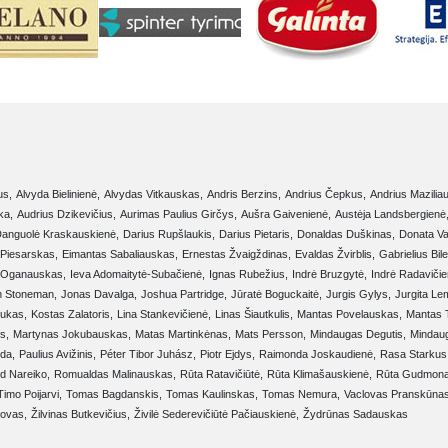
us,
Alvyda Bielinienė,
Alvydas Vitkauskas,
Andris Berzins,
Andrius Čepkus,
Andrius Mazilia
ka,
Audrius Dzikevičius,
Aurimas Paulius Girčys,
Aušra Gaivenienė,
Austėja Landsbergienė
anguolė Kraskauskienė,
Darius Rupšlaukis,
Darius Pietaris,
Donaldas Duškinas,
Donata Va
Piesarskas,
Eimantas Sabaliauskas,
Ernestas Žvaigždinas,
Evaldas Žvirblis,
Gabrielius Bile
 Oganauskas,
Ieva Adomaitytė-Subačienė,
Ignas Rubežius,
Indrė Bruzgytė,
Indrė Radavičie
n Stoneman,
Jonas Davalga,
Joshua Partridge,
Jūratė Boguckaitė,
Jurgis Gylys,
Jurgita Le
iukas,
Kostas Zalatoris,
Lina Stankevičienė,
Linas Šiautkulis,
Mantas Povelauskas,
Mantas T
s,
Martynas Jokubauskas,
Matas Martinkėnas,
Mats Persson,
Mindaugas Degutis,
Mindau
oda,
Paulius Avižinis,
Péter Tibor Juhász,
Piotr Ejdys,
Raimonda Joskaudienė,
Rasa Starkus
d Nareiko,
Romualdas Malinauskas,
Rūta Ratavičiūtė,
Rūta Klimašauskienė,
Rūta Gudmonai
Timo Poijarvi,
Tomas Bagdanskis,
Tomas Kaulinskas,
Tomas Nemura,
Vaclovas Pranskūnas
jovas,
Žilvinas Butkevičius,
Živilė Sederevičiūtė Pačiauskienė,
Žydrūnas Sadauskas