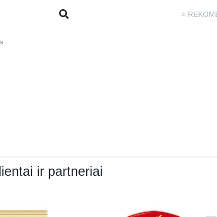
⭐ REKOM
is
ientai ir partneriai