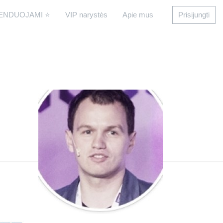
ENDUOJAMI ⭐
VIP narystės
Apie mus
Prisijungti