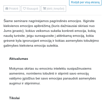
Rodyti per visą ekraną
Priskirti
Išsaugoti
Įdėti į krepšelį
Šiame seminare nagrinėjamos pagrindinės emocijos. Išgirsite
kiekvienos emocijos apibrėžimą (kuris dažniausiai skiriasi nuo
Jums įprasto), kokius veiksmus sukelia konkreti emocija, kokią
naudą turėsite, jeigu sureaguosite į atitinkamą emociją, kokia
grėsmė kyla ignoruojant emociją ir kokias asmenybės tobulėjimo
galimybes kiekviena emocija suteikia.
Aktualumas
Mokymas skirtas su emociniu intelektu susipažinusiems
asmenims, norintiems tobulinti ir stiprinti savo emocijų
valdymo įgūdžius bei savo emocijas panaudoti asmenybės
augimui ir stiprinimui.
Tikslai