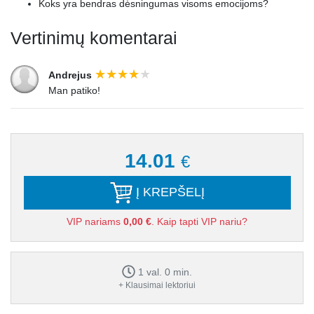
Koks yra bendras dėsningumas visoms emocijoms?
Vertinimų komentarai
Andrejus
Man patiko!
14.01
€
Į KREPŠELĮ
VIP nariams
0,00 €
. Kaip tapti VIP nariu?
1 val. 0 min.
+ Klausimai lektoriui