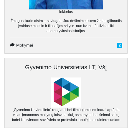
lektorius
Žmogus, kurio aistra – saviugda. Jau dešimtmetį savo žinias gilinantis
įvairiose mokslo ir filosofijos srityse: nuo kvantinės fizikos iki
alternatyviosios istorijos.
Mokymai
2
Gyvenimo Universitetas LT, VšĮ
„Gyvenimo Unviersiteto“ rengiami bei filmuojami seminarai aprėpia
visas įmanomas mokymų laisvalaikiui, asmenybei bei šeimai sritis,
todėl kiekvienam savišvieta ar profesiniu tobulėjimu suinteresuotam