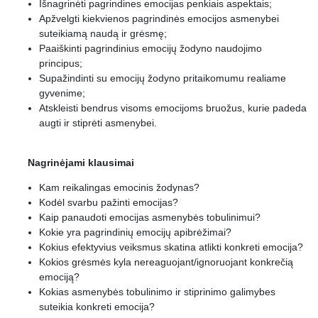
Išnagrinėti pagrindines emocijas penkiais aspektais;
Apžvelgti kiekvienos pagrindinės emocijos asmenybei
suteikiamą naudą ir grėsmę;
Paaiškinti pagrindinius emocijų žodyno naudojimo
principus;
Supažindinti su emocijų žodyno pritaikomumu realiame
gyvenime;
Atskleisti bendrus visoms emocijoms bruožus, kurie padeda
augti ir stiprėti asmenybei.
Nagrinėjami klausimai
Kam reikalingas emocinis žodynas?
Kodėl svarbu pažinti emocijas?
Kaip panaudoti emocijas asmenybės tobulinimui?
Kokie yra pagrindinių emocijų apibrėžimai?
Kokius efektyvius veiksmus skatina atlikti konkreti emocija?
Kokios grėsmės kyla nereaguojant/ignoruojant konkrečią
emociją?
Kokias asmenybės tobulinimo ir stiprinimo galimybes
suteikia konkreti emocija?