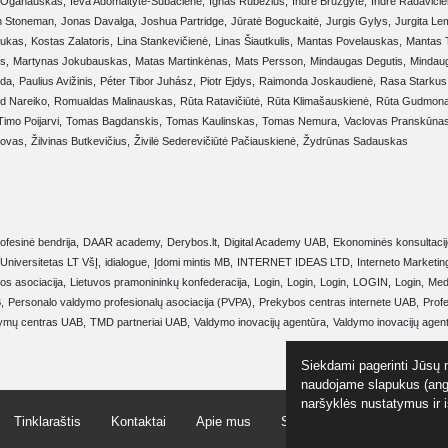
 Oganauskas,
Ieva Adomaitytė-Subačienė,
Ignas Rubežius,
Indrė Bruzgytė,
Indrė Radavičie
n Stoneman,
Jonas Davalga,
Joshua Partridge,
Jūratė Boguckaitė,
Jurgis Gylys,
Jurgita Le
iukas,
Kostas Zalatoris,
Lina Stankevičienė,
Linas Šiautkulis,
Mantas Povelauskas,
Mantas T
s,
Martynas Jokubauskas,
Matas Martinkėnas,
Mats Persson,
Mindaugas Degutis,
Mindau
oda,
Paulius Avižinis,
Péter Tibor Juhász,
Piotr Ejdys,
Raimonda Joskaudienė,
Rasa Starkus
d Nareiko,
Romualdas Malinauskas,
Rūta Ratavičiūtė,
Rūta Klimašauskienė,
Rūta Gudmonai
Timo Poijarvi,
Tomas Bagdanskis,
Tomas Kaulinskas,
Tomas Nemura,
Vaclovas Pranskūnas
jovas,
Žilvinas Butkevičius,
Živilė Sederevičiūtė Pačiauskienė,
Žydrūnas Sadauskas
fesinė bendrija,
DAAR academy,
Derybos.lt,
Digital Academy UAB,
Ekonominės konsultacijo
niversitetas LT VšĮ,
idialogue,
Įdomi mintis MB,
INTERNET IDEAS LTD,
Interneto Marketing
ros asociacija,
Lietuvos pramonininkų konfederacija,
Login,
Login,
Login,
LOGIN,
Login,
Med
,
Personalo valdymo profesionalų asociacija (PVPA),
Prekybos centras internete UAB,
Profe
ymų centras UAB,
TMD partneriai UAB,
Valdymo inovacijų agentūra,
Valdymo inovacijų agent
Siekdami pagerinti Jūsų n
naudojame slapukus (angl
naršyklės nustatymus ir 
Tinklaraštis
Kontaktai
Apie mus
Skaičiuoklė