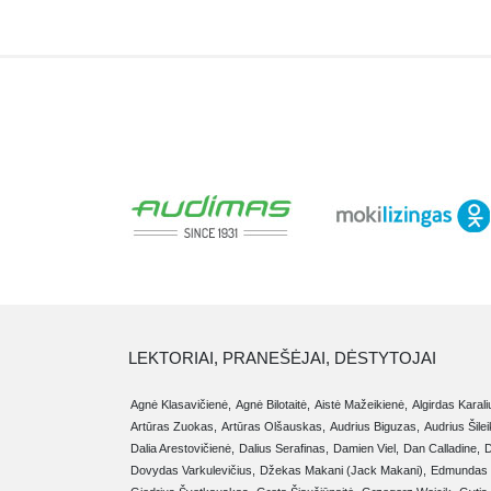
LEKTORIAI, PRANEŠĖJAI, DĖSTYTOJAI
Agnė Klasavičienė,
Agnė Bilotaitė,
Aistė Mažeikienė,
Algirdas Karali
Artūras Zuokas,
Artūras Olšauskas,
Audrius Biguzas,
Audrius Šilei
Dalia Arestovičienė,
Dalius Serafinas,
Damien Viel,
Dan Calladine,
D
Dovydas Varkulevičius,
Džekas Makani (Jack Makani),
Edmundas 