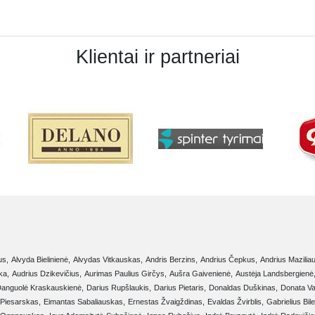
Klientai ir partneriai
us,
Alvyda Bielinienė,
Alvydas Vitkauskas,
Andris Berzins,
Andrius Čepkus,
Andrius Mazilia
ka,
Audrius Dzikevičius,
Aurimas Paulius Girčys,
Aušra Gaivenienė,
Austėja Landsbergienė
anguolė Kraskauskienė,
Darius Rupšlaukis,
Darius Pietaris,
Donaldas Duškinas,
Donata Va
Piesarskas,
Eimantas Sabaliauskas,
Ernestas Žvaigždinas,
Evaldas Žvirblis,
Gabrielius Bile