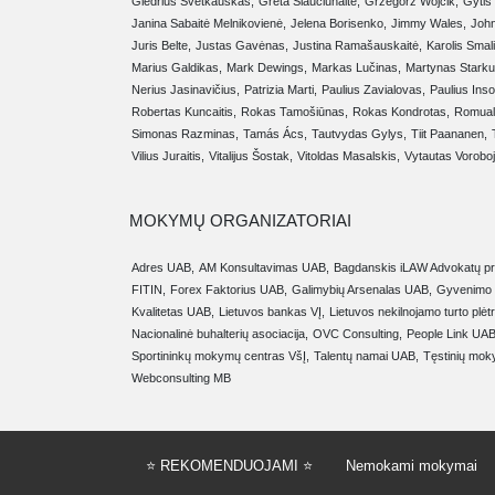
Giedrius Švetkauskas,
Greta Šiaučiūnaitė,
Grzegorz Wojcik,
Gytis
Janina Sabaitė Melnikovienė,
Jelena Borisenko,
Jimmy Wales,
Joh
Juris Belte,
Justas Gavėnas,
Justina Ramašauskaitė,
Karolis Smal
Marius Galdikas,
Mark Dewings,
Markas Lučinas,
Martynas Starku
Nerius Jasinavičius,
Patrizia Marti,
Paulius Zavialovas,
Paulius Ins
Robertas Kuncaitis,
Rokas Tamošiūnas,
Rokas Kondrotas,
Romual
Simonas Razminas,
Tamás Ács,
Tautvydas Gylys,
Tiit Paananen,
Vilius Juraitis,
Vitalijus Šostak,
Vitoldas Masalskis,
Vytautas Vorobo
MOKYMŲ ORGANIZATORIAI
Adres UAB,
AM Konsultavimas UAB,
Bagdanskis iLAW Advokatų pro
FITIN,
Forex Faktorius UAB,
Galimybių Arsenalas UAB,
Gyvenimo U
Kvalitetas UAB,
Lietuvos bankas VĮ,
Lietuvos nekilnojamo turto plėt
Nacionalinė buhalterių asociacija,
OVC Consulting,
People Link UAB
Sportininkų mokymų centras VšĮ,
Talentų namai UAB,
Tęstinių mok
Webconsulting MB
⭐ REKOMENDUOJAMI ⭐
Nemokami mokymai