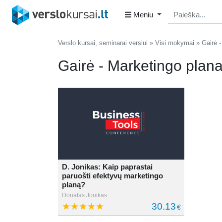
Meniu
Verslo kursai, seminarai verslui
Visi mokymai
Gairė 
Gairė - Marketingo plan
D. Jonikas: Kaip paprastai
paruošti efektyvų marketingo
planą?
Donatas Jonikas
30.13
€