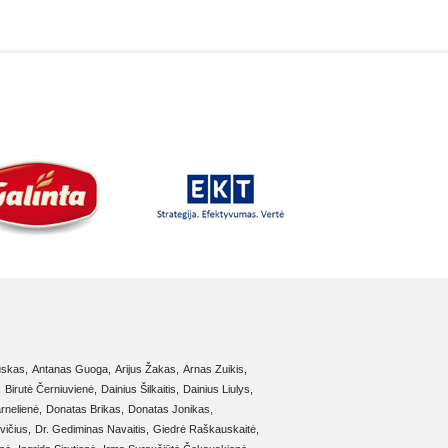
uskas,
Antanas Guoga,
Arijus Žakas,
Arnas Zuikis,
,
Birutė Černiuvienė,
Dainius Šilkaitis,
Dainius Liulys,
rnelienė,
Donatas Brikas,
Donatas Jonikas,
vičius,
Dr. Gediminas Navaitis,
Giedrė Raškauskaitė,