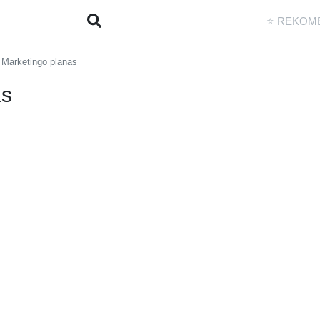
⭐ REKOM
- Marketingo planas
as