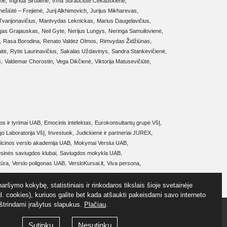
nė,
Ingrida Sirutienė,
Irma Suraučiūtė Čekauskienė,
mešiūtė – Frejienė,
Jurij Alkhimovich,
Jurijus Mikharevas,
varijonavičius,
Mantvydas Leknickas,
Marius Daugelavičius,
gas Grajauskas,
Neil Gyte,
Nerijus Lungys,
Neringa Samuilovienė,
,
Rasa Borodina,
Renato Valdez Olmos,
Rimvydas Židžiūnas,
tė,
Rytis Laurinavičius,
Sakalas Uždavinys,
Sandra Stankevičienė,
,
Valdemar Chorostin,
Vega Dikčienė,
Viktorija Matusevičiūtė,
s ir tyrimai UAB,
Emocinis intelektas,
Eurokonsultantų grupė VšĮ,
o Laboratorija VšĮ,
Investuok,
Judickienė ir partneriai JUREX,
icinos verslo akademija UAB,
Mokymai Verslui UAB,
sinės saviugdos klubai,
Saviugdos mokykla UAB,
ūra,
Verslo poligonas UAB,
VersloKursai.lt,
Viva persona,
aršymo kokybę, statistiniais ir rinkodaros tikslais šioje svetainėje
. cookies), kuriuos galite bet kada atšaukti pakeisdami savo interneto
ištrindami įrašytus slapukus.
Plačiau
.
Sutinku
Nesutinku