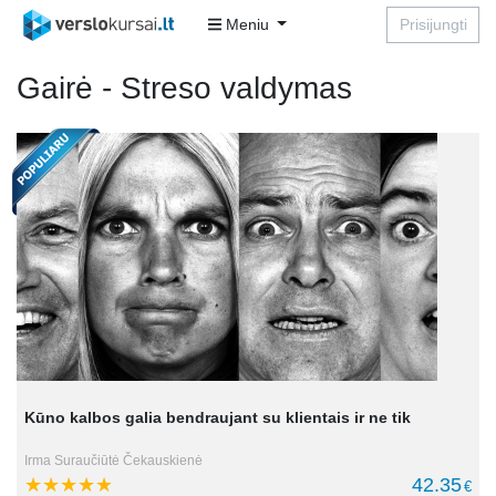
Meniu
Prisijungti
Gairė - Streso valdymas
Kūno kalbos galia bendraujant su klientais ir ne tik
Irma Suraučiūtė Čekauskienė
42.35
€